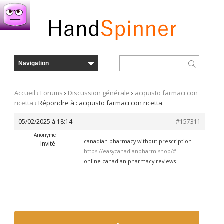
Accueil
›
Forums
›
Discussion générale
›
acquisto farmaci con
ricetta
›
Répondre à : acquisto farmaci con ricetta
05/02/2025 à 18:14
#157311
Anonyme
canadian pharmacy without prescription
Invité
https://easycanadianpharm.shop/#
online canadian pharmacy reviews