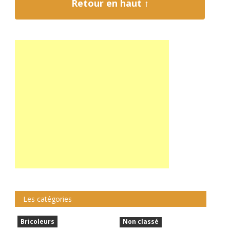
Retour en haut ↑
Les catégories
Bricoleurs
Non classé