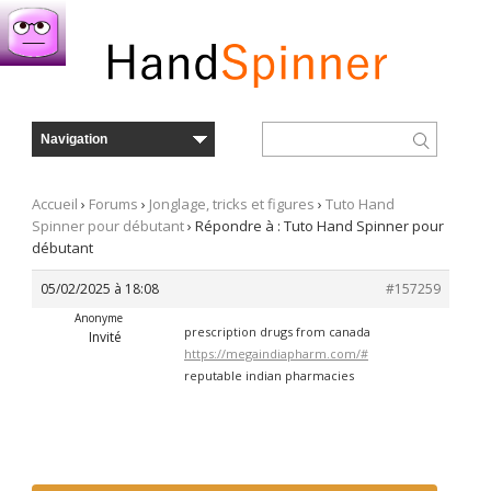
Accueil
›
Forums
›
Jonglage, tricks et figures
›
Tuto Hand
Spinner pour débutant
›
Répondre à : Tuto Hand Spinner pour
débutant
05/02/2025 à 18:08
#157259
Anonyme
prescription drugs from canada
Invité
https://megaindiapharm.com/#
reputable indian pharmacies