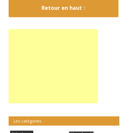
Retour en haut ↑
Les catégories