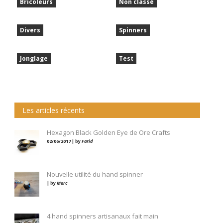
Bricoleurs
Non classé
Divers
Spinners
Jonglage
Test
Les articles récents
Hexagon Black Golden Eye de Ore Crafts
02/06/2017 | by
Farid
Nouvelle utilité du hand spinner
| by
Marc
4 hand spinners artisanaux fait main