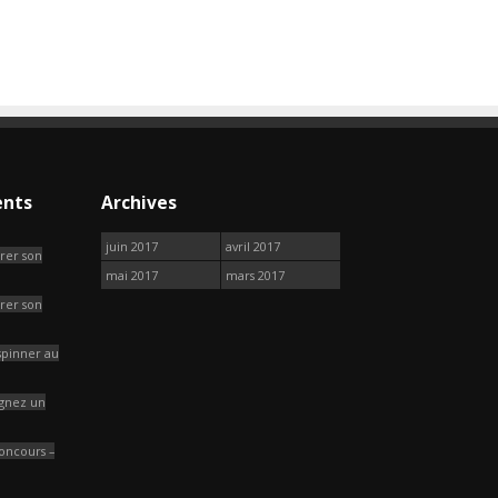
ents
Archives
juin 2017
avril 2017
rer son
mai 2017
mars 2017
rer son
spinner au
agnez un
oncours –