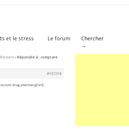
ts et le stress
Le forum
Chercher
→
ll’estero
›
Répondre à : comprare
#157218
discount drug pharmacy[/url]