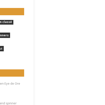
n classé
inners
st
en Eye de Ore
hand spinner