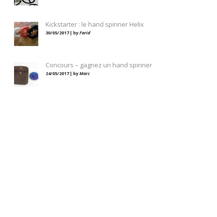
Kickstarter : le hand spinner Helix
30/05/2017 | by
Farid
Concours – gagnez un hand spinner
24/05/2017 | by
Marc