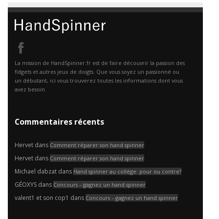
La mission de HandSpinner.fr est de faire découvrir la passion des
fidgets et autres jeux de doigts. Que vous soyez un passionné ou
un débutant, ici vous trouverez toutes les informations dont vous
avez besoin.
Commentaires récents
Hervet
dans
Comment réparer son hand spinner
Hervet
dans
Comment réparer son hand spinner
Michael dabzat
dans
Hand spinner au collège: pour ou contre?
GÉOXYS
dans
Concours – gagnez un hand spinner
valent1 et son cop1
dans
Concours – gagnez un hand spinner