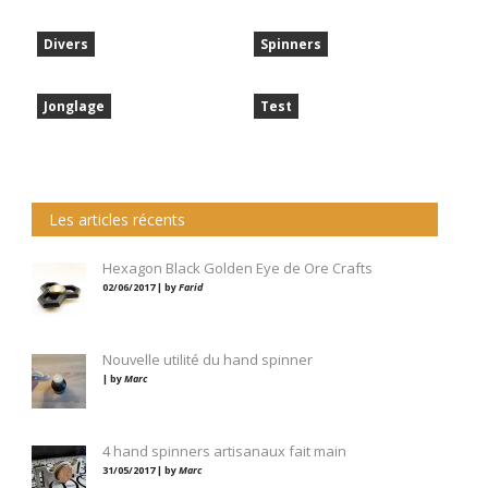
Divers
Spinners
Jonglage
Test
Les articles récents
Hexagon Black Golden Eye de Ore Crafts
02/06/2017 | by
Farid
Nouvelle utilité du hand spinner
| by
Marc
4 hand spinners artisanaux fait main
31/05/2017 | by
Marc