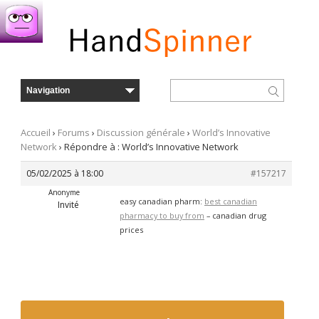
Accueil
›
Forums
›
Discussion générale
›
World’s Innovative
Network
›
Répondre à : World’s Innovative Network
05/02/2025 à 18:00
#157217
Anonyme
easy canadian pharm:
best canadian
Invité
pharmacy to buy from
– canadian drug
prices