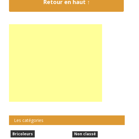
Retour en haut ↑
Les catégories
Bricoleurs
Non classé