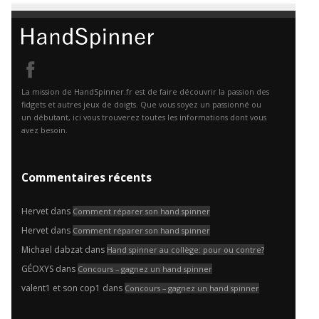
La mission de HandSpinner.fr est de faire découvrir la passion des
fidgets et autres jeux de doigts. Que vous soyez un passionné ou
un débutant, ici vous trouverez toutes les informations dont vous
avez besoin.
Commentaires récents
Hervet
dans
Comment réparer son hand spinner
Hervet
dans
Comment réparer son hand spinner
Michael dabzat
dans
Hand spinner au collège: pour ou contre?
GÉOXYS
dans
Concours – gagnez un hand spinner
valent1 et son cop1
dans
Concours – gagnez un hand spinner