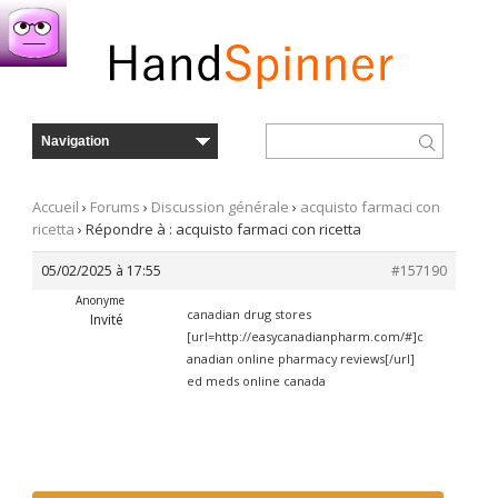
Accueil
›
Forums
›
Discussion générale
›
acquisto farmaci con
ricetta
›
Répondre à : acquisto farmaci con ricetta
05/02/2025 à 17:55
#157190
Anonyme
canadian drug stores
Invité
[url=http://easycanadianpharm.com/#]c
anadian online pharmacy reviews[/url]
ed meds online canada