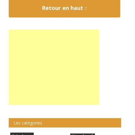
Retour en haut ↑
Les catégories