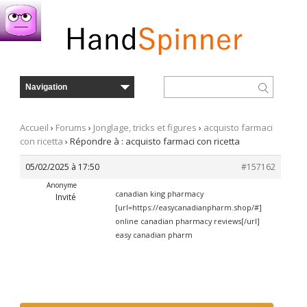
Accueil
›
Forums
›
Jonglage, tricks et figures
›
acquisto farmaci
con ricetta
›
Répondre à : acquisto farmaci con ricetta
05/02/2025 à 17:50
#157162
Anonyme
canadian king pharmacy
Invité
[url=https://easycanadianpharm.shop/#]
online canadian pharmacy reviews[/url]
easy canadian pharm