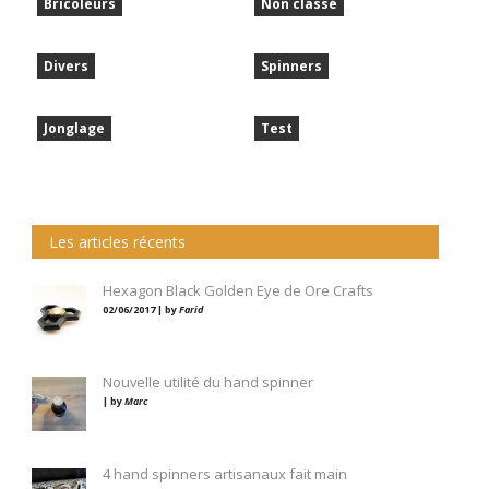
Bricoleurs
Non classé
Divers
Spinners
Jonglage
Test
Les articles récents
Hexagon Black Golden Eye de Ore Crafts
02/06/2017 | by
Farid
Nouvelle utilité du hand spinner
| by
Marc
4 hand spinners artisanaux fait main