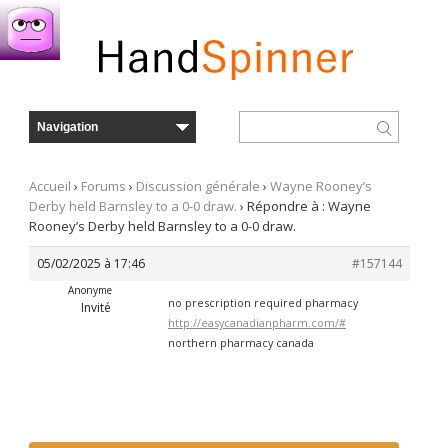
Accueil
›
Forums
›
Discussion générale
›
Wayne Rooney’s
Derby held Barnsley to a 0-0 draw.
›
Répondre à : Wayne
Rooney’s Derby held Barnsley to a 0-0 draw.
05/02/2025 à 17:46
#157144
Anonyme
no prescription required pharmacy
Invité
http://easycanadianpharm.com/#
northern pharmacy canada