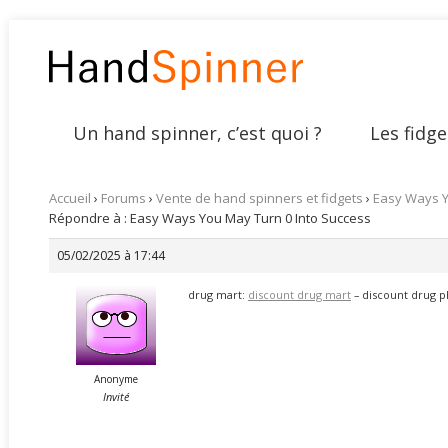
Un hand spinner, c’est quoi ?
Les fidge
Accueil
›
Forums
›
Vente de hand spinners et fidgets
›
Easy Ways Y
Répondre à : Easy Ways You May Turn 0 Into Success
05/02/2025 à 17:44
drug mart:
discount drug mart
– discount drug 
Anonyme
Invité