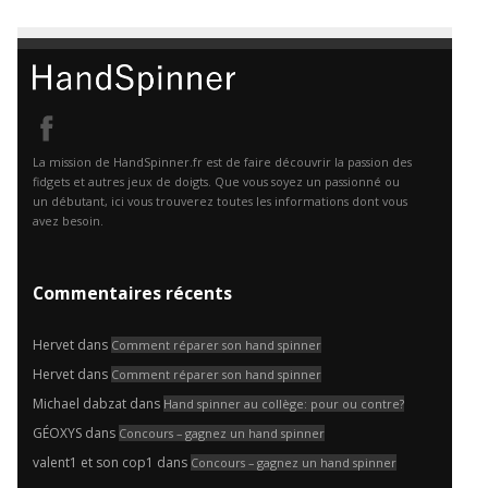
La mission de HandSpinner.fr est de faire découvrir la passion des
fidgets et autres jeux de doigts. Que vous soyez un passionné ou
un débutant, ici vous trouverez toutes les informations dont vous
avez besoin.
Commentaires récents
Hervet
dans
Comment réparer son hand spinner
Hervet
dans
Comment réparer son hand spinner
Michael dabzat
dans
Hand spinner au collège: pour ou contre?
GÉOXYS
dans
Concours – gagnez un hand spinner
valent1 et son cop1
dans
Concours – gagnez un hand spinner