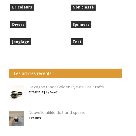
Bricoleurs
Non classé
Divers
Spinners
Jonglage
Test
Les articles récents
Hexagon Black Golden Eye de Ore Crafts
02/06/2017 | by
Farid
Nouvelle utilité du hand spinner
| by
Marc