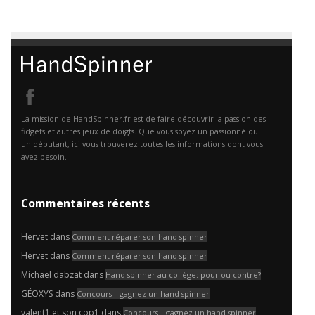
La mission de HandSpinner.fr est de faire découvrir la passion des
fidgets et autres jeux de doigts. Que vous soyez un passionné ou
un débutant, ici vous trouverez toutes les informations dont vous
avez besoin.
Commentaires récents
Hervet
dans
Comment réparer son hand spinner
Hervet
dans
Comment réparer son hand spinner
Michael dabzat
dans
Hand spinner au collège: pour ou contre?
GÉOXYS
dans
Concours – gagnez un hand spinner
valent1 et son cop1
dans
Concours – gagnez un hand spinner