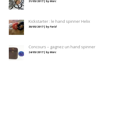
31/05/2017 | by
Marc
Kickstarter : le hand spinner Helix
30/05/2017 | by
Farid
Concours – gagnez un hand spinner
24/05/2017 | by
Marc