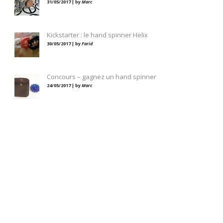
31/05/2017 | by
Marc
Kickstarter : le hand spinner Helix
30/05/2017 | by
Farid
Concours – gagnez un hand spinner
24/05/2017 | by
Marc