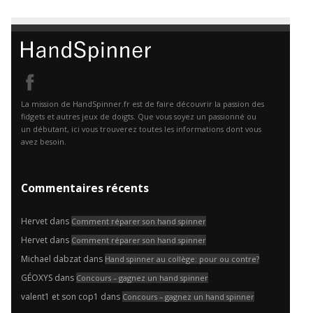
La mission de HandSpinner.fr est de faire découvrir la passion des
fidgets et autres jeux de doigts. Que vous soyez un passionné ou
un débutant, ici vous trouverez toutes les informations dont vous
avez besoin.
Commentaires récents
Hervet
dans
Comment réparer son hand spinner
Hervet
dans
Comment réparer son hand spinner
Michael dabzat
dans
Hand spinner au collège: pour ou contre?
GÉOXYS
dans
Concours – gagnez un hand spinner
valent1 et son cop1
dans
Concours – gagnez un hand spinner