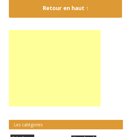
Retour en haut ↑
Les catégories