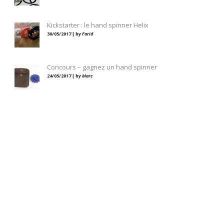
Kickstarter : le hand spinner Helix
30/05/2017 | by
Farid
Concours – gagnez un hand spinner
24/05/2017 | by
Marc