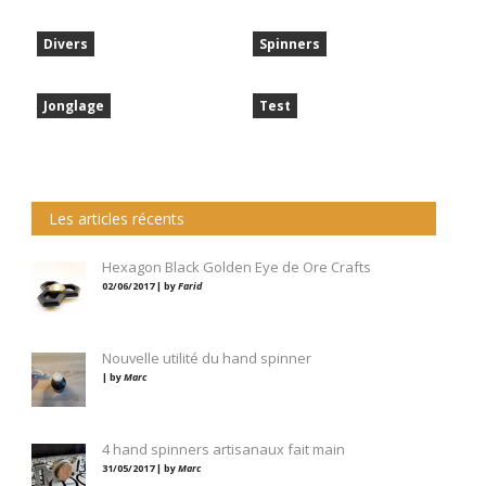
Divers
Spinners
Jonglage
Test
Les articles récents
Hexagon Black Golden Eye de Ore Crafts
02/06/2017 | by
Farid
Nouvelle utilité du hand spinner
| by
Marc
4 hand spinners artisanaux fait main
31/05/2017 | by
Marc