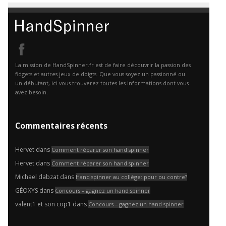
La mission de HandSpinner.fr est de faire découvrir la passion des
fidgets et autres jeux de doigts. Que vous soyez un passionné ou
un débutant, ici vous trouverez toutes les informations dont vous
avez besoin.
Commentaires récents
Hervet
dans
Comment réparer son hand spinner
Hervet
dans
Comment réparer son hand spinner
Michael dabzat
dans
Hand spinner au collège: pour ou contre?
GÉOXYS
dans
Concours – gagnez un hand spinner
valent1 et son cop1
dans
Concours – gagnez un hand spinner