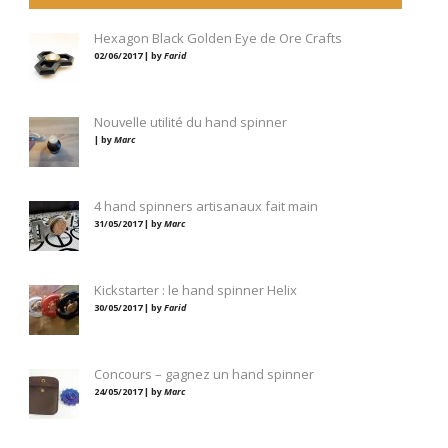
Hexagon Black Golden Eye de Ore Crafts
02/06/2017 | by
Farid
Nouvelle utilité du hand spinner
| by
Marc
4 hand spinners artisanaux fait main
31/05/2017 | by
Marc
Kickstarter : le hand spinner Helix
30/05/2017 | by
Farid
Concours – gagnez un hand spinner
24/05/2017 | by
Marc