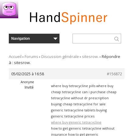
Accueil
›
Forums
›
Discussion générale
›
sitesrow.
›
Répondre
à : sitesrow.
05/02/2025 à 16:58
#156872
Anonyme
where buy tetracycline pills where buy
Invité
cheap tetracycline can i purchase cheap
tetracycline without dr prescription
buying cheap tetracycline for sale
generic tetracycline tablets buying
generic tetracycline prices
where buy generic tetracycline
how to get generic tetracycline without
insurance how to get generic