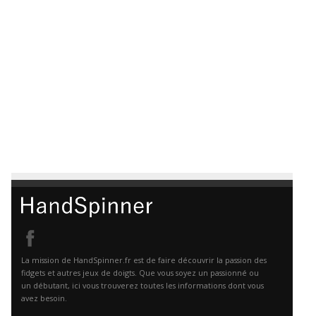
La mission de HandSpinner.fr est de faire découvrir la passion des
fidgets et autres jeux de doigts. Que vous soyez un passionné ou
un débutant, ici vous trouverez toutes les informations dont vous
avez besoin.