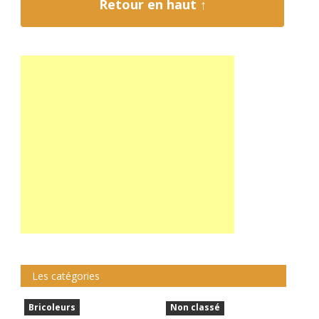
Retour en haut ↑
Les catégories
Bricoleurs
Non classé