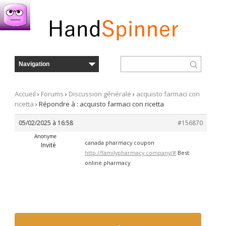
Accueil
›
Forums
›
Discussion générale
›
acquisto farmaci con
ricetta
›
Répondre à : acquisto farmaci con ricetta
05/02/2025 à 16:58
#156870
Anonyme
canada pharmacy coupon
Invité
http://familypharmacy.company/#
Best
online pharmacy