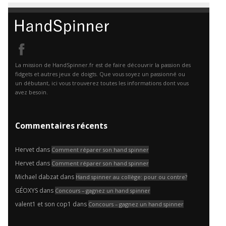
La mission de HandSpinner.fr est de faire découvrir la passion des
fidgets et autres jeux de doigts. Que vous soyez un passionné ou
un débutant, ici vous trouverez toutes les informations dont vous
avez besoin.
Commentaires récents
Hervet
dans
Comment réparer son hand spinner
Hervet
dans
Comment réparer son hand spinner
Michael dabzat
dans
Hand spinner au collège: pour ou contre?
GÉOXYS
dans
Concours – gagnez un hand spinner
valent1 et son cop1
dans
Concours – gagnez un hand spinner