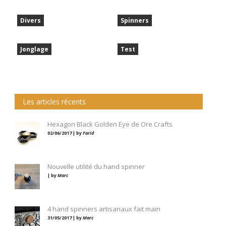
Divers
Spinners
Jonglage
Test
Les articles récents
Hexagon Black Golden Eye de Ore Crafts
02/06/2017 | by
Farid
Nouvelle utilité du hand spinner
| by
Marc
4 hand spinners artisanaux fait main
31/05/2017 | by
Marc