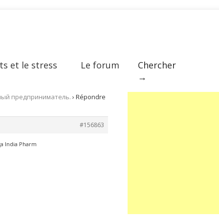
ts et le stress
Le forum
Chercher
→
ный предприниматель.
›
Répondre
#156863
a India Pharm