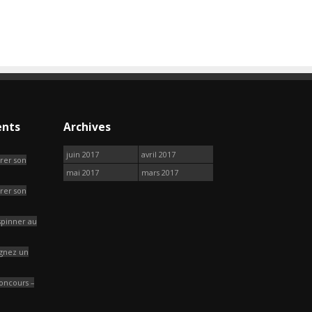
ents
Archives
juin 2017
avril 2017
rer son
mai 2017
mars 2017
rer son
spinner au
agnez un
oncours –