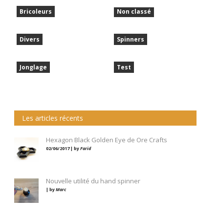
Bricoleurs
Non classé
Divers
Spinners
Jonglage
Test
Les articles récents
Hexagon Black Golden Eye de Ore Crafts
02/06/2017 | by
Farid
Nouvelle utilité du hand spinner
| by
Marc