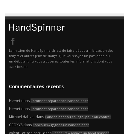
La mission de HandSpinner.fr est de faire découvrir la passion des
fidgets et autres jeux de doigts. Que vous soyez un passionné ou
un débutant, ici vous trouverez toutes les informations dont vous
avez besoin.
Commentaires récents
Hervet
dans
Comment réparer son hand spinner
Hervet
dans
Comment réparer son hand spinner
Michael dabzat
dans
Hand spinner au collège: pour ou contre?
GÉOXYS
dans
Concours – gagnez un hand spinner
valent1 et son cop1
dans
Concours – gagnez un hand spinner