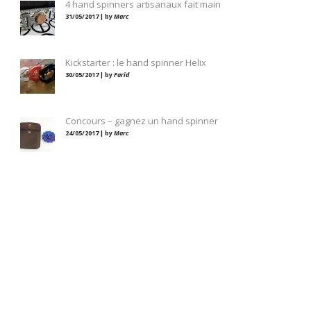
4 hand spinners artisanaux fait main
31/05/2017 | by
Marc
Kickstarter : le hand spinner Helix
30/05/2017 | by
Farid
Concours – gagnez un hand spinner
24/05/2017 | by
Marc