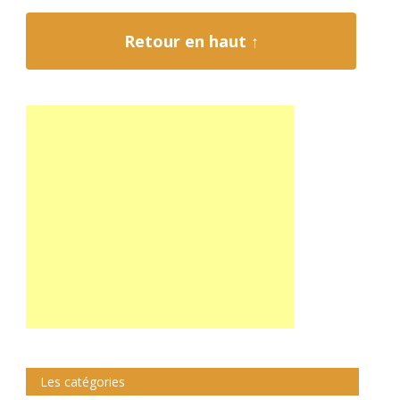
Retour en haut ↑
Les catégories