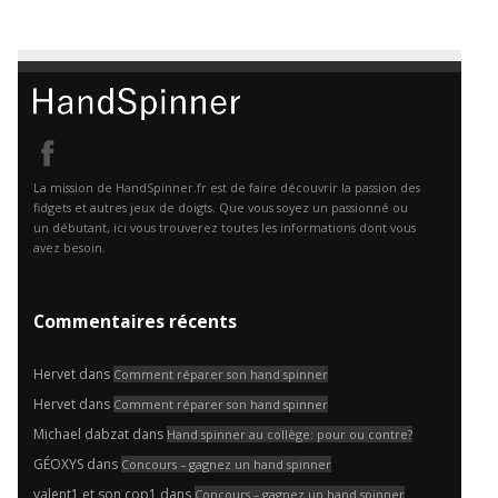
La mission de HandSpinner.fr est de faire découvrir la passion des
fidgets et autres jeux de doigts. Que vous soyez un passionné ou
un débutant, ici vous trouverez toutes les informations dont vous
avez besoin.
Commentaires récents
Hervet
dans
Comment réparer son hand spinner
Hervet
dans
Comment réparer son hand spinner
Michael dabzat
dans
Hand spinner au collège: pour ou contre?
GÉOXYS
dans
Concours – gagnez un hand spinner
valent1 et son cop1
dans
Concours – gagnez un hand spinner