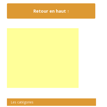
Retour en haut ↑
Les catégories