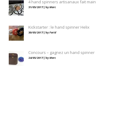
4 hand spinners artisanaux fait main
31/05/2017 | by
Marc
Kickstarter : le hand spinner Helix
30/05/2017 | by
Farid
Concours – gagnez un hand spinner
24/05/2017 | by
Marc