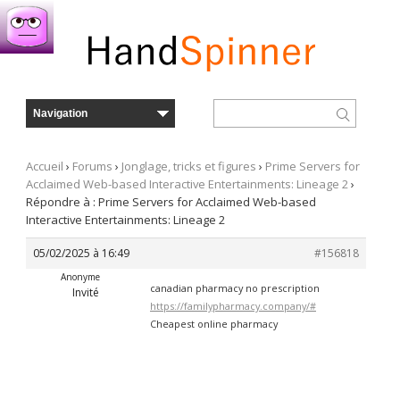
Accueil
›
Forums
›
Jonglage, tricks et figures
›
Prime Servers for
Acclaimed Web-based Interactive Entertainments: Lineage 2
›
Répondre à : Prime Servers for Acclaimed Web-based
Interactive Entertainments: Lineage 2
05/02/2025 à 16:49
#156818
Anonyme
canadian pharmacy no prescription
Invité
https://familypharmacy.company/#
Cheapest online pharmacy