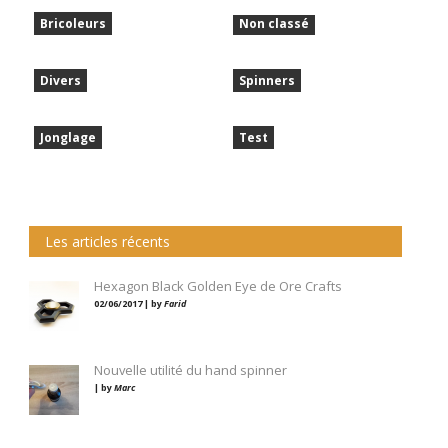
Bricoleurs
Non classé
Divers
Spinners
Jonglage
Test
Les articles récents
Hexagon Black Golden Eye de Ore Crafts
02/06/2017 | by
Farid
Nouvelle utilité du hand spinner
| by
Marc