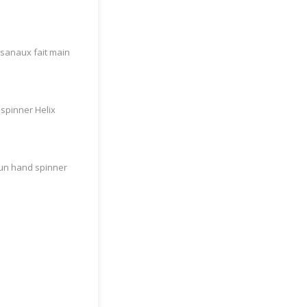
isanaux fait main
 spinner Helix
un hand spinner