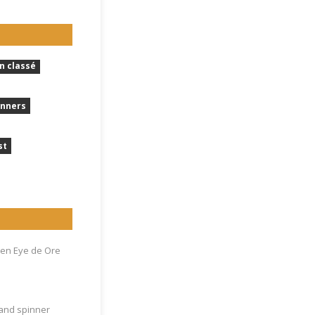
n classé
inners
st
en Eye de Ore
hand spinner