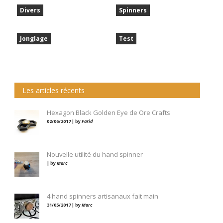
Divers
Spinners
Jonglage
Test
Les articles récents
Hexagon Black Golden Eye de Ore Crafts
02/06/2017 | by
Farid
Nouvelle utilité du hand spinner
| by
Marc
4 hand spinners artisanaux fait main
31/05/2017 | by
Marc