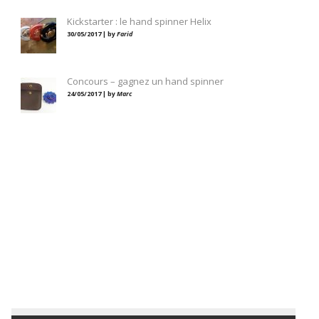
Kickstarter : le hand spinner Helix
30/05/2017 | by
Farid
Concours – gagnez un hand spinner
24/05/2017 | by
Marc