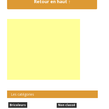
Retour en haut ↑
Les catégories
Bricoleurs
Non classé