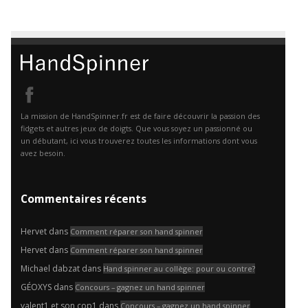
La mission de HandSpinner.fr est de faire découvrir la passion des
fidgets et autres jeux de doigts. Que vous soyez un passionné ou
un débutant, ici vous trouverez toutes les informations dont vous
avez besoin.
Commentaires récents
Hervet
dans
Comment réparer son hand spinner
Hervet
dans
Comment réparer son hand spinner
Michael dabzat
dans
Hand spinner au collège: pour ou contre?
GÉOXYS
dans
Concours – gagnez un hand spinner
valent1 et son cop1
dans
Concours – gagnez un hand spinner