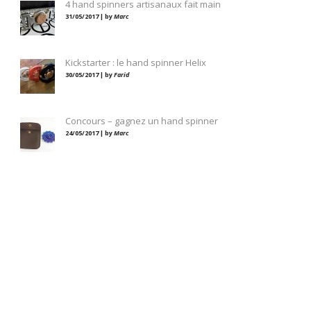
4 hand spinners artisanaux fait main
31/05/2017 | by
Marc
Kickstarter : le hand spinner Helix
30/05/2017 | by
Farid
Concours – gagnez un hand spinner
24/05/2017 | by
Marc