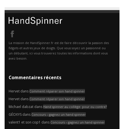
La mission de HandSpinner.fr est de faire découvrir la passion des
fidgets et autres jeux de doigts. Que vous soyez un passionné ou
un débutant, ici vous trouverez toutes les informations dont vous
avez besoin.
Commentaires récents
Hervet
dans
Comment réparer son hand spinner
Hervet
dans
Comment réparer son hand spinner
Michael dabzat
dans
Hand spinner au collège: pour ou contre?
GÉOXYS
dans
Concours – gagnez un hand spinner
valent1 et son cop1
dans
Concours – gagnez un hand spinner