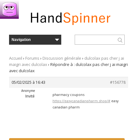
Accueil
›
Forums
›
Discussion générale
›
dulcolax pas cher j ai
maigri avec dulcolax
›
Répondre à : dulcolax pas cher j ai maigri
avec dulcolax
05/02/2025 à 16:43
#156778
Anonyme
pharmacy coupons
Invité
https://easycanadianpharm.shop/#
easy
canadian pharm