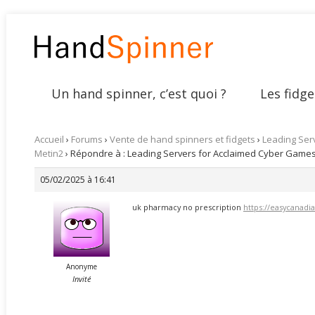
Un hand spinner, c’est quoi ?
Les fidge
Accueil
›
Forums
›
Vente de hand spinners et fidgets
›
Leading Ser
Metin2
›
Répondre à : Leading Servers for Acclaimed Cyber Games
05/02/2025 à 16:41
uk pharmacy no prescription
https://easycanad
Anonyme
Invité