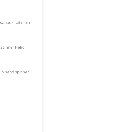
isanaux fait main
 spinner Helix
un hand spinner