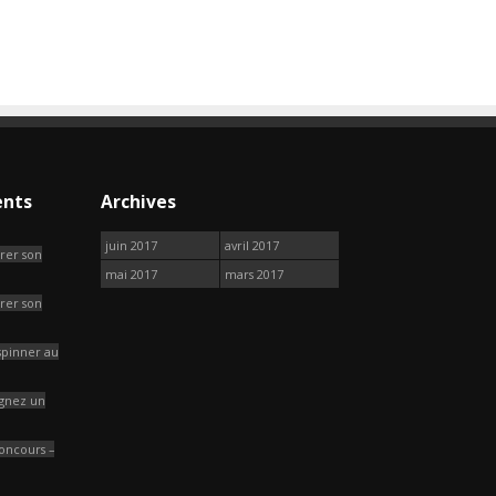
ents
Archives
juin 2017
avril 2017
rer son
mai 2017
mars 2017
rer son
spinner au
agnez un
oncours –