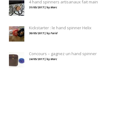
4 hand spinners artisanaux fait main
31/05/2017 | by
Marc
Kickstarter : le hand spinner Helix
30/05/2017 | by
Farid
Concours – gagnez un hand spinner
24/05/2017 | by
Marc