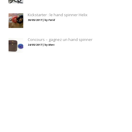
Kickstarter : le hand spinner Helix
30/05/2017 | by
Farid
Concours – gagnez un hand spinner
24/05/2017 | by
Marc