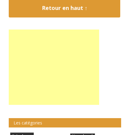
Retour en haut ↑
Les catégories