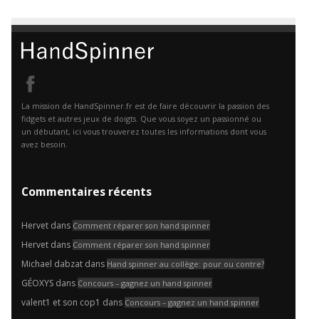
La mission de HandSpinner.fr est de faire découvrir la passion des
fidgets et autres jeux de doigts. Que vous soyez un passionné ou
un débutant, ici vous trouverez toutes les informations dont vous
avez besoin.
Commentaires récents
Hervet
dans
Comment réparer son hand spinner
Hervet
dans
Comment réparer son hand spinner
Michael dabzat
dans
Hand spinner au collège: pour ou contre?
GÉOXYS
dans
Concours – gagnez un hand spinner
valent1 et son cop1
dans
Concours – gagnez un hand spinner