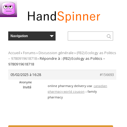
Accueil
›
Forums
›
Discussion générale
›
(FB2) Ecology as Politics
– 9780919618718
›
Répondre à : (FB2) Ecology as Politics –
9780919618718
05/02/2025 à 16:28
#156693
Anonyme
online pharmacy delivery usa:
canadian
Invité
pharmacy world coupon
– family
pharmacy