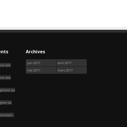
ents
Archives
juin 2017
avril 2017
rer son
mai 2017
mars 2017
rer son
spinner au
agnez un
oncours –