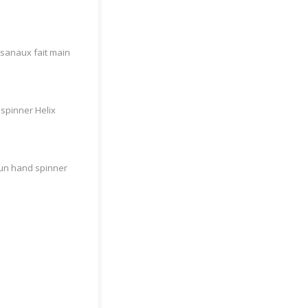
isanaux fait main
 spinner Helix
un hand spinner