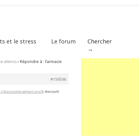
ts et le stress
Le forum
Chercher
→
te elenco
›
Répondre à : farmacie
#156596
p://discountdrugmart.pro/#
discount