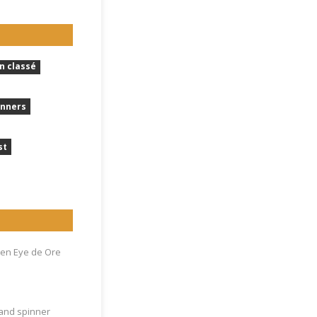
n classé
inners
st
en Eye de Ore
hand spinner