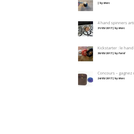
| by
Marc
4 hand spinners art
31/05/2017 | by
Marc
Kickstarter : le hand
30/05/2017 | by
Farid
Concours – gagnez 
24/05/2017 | by
Marc