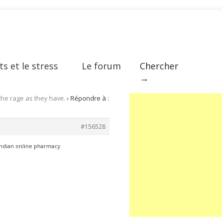
ts et le stress
Le forum
Chercher
→
 the rage as they have.
›
Répondre à :
#156528
indian online pharmacy