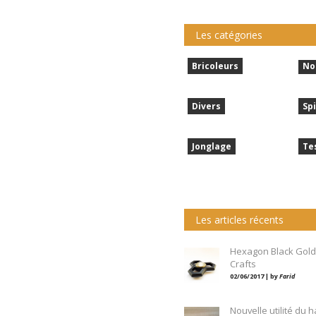
Les catégories
Bricoleurs
No
Divers
Sp
Jonglage
Te
Les articles récents
Hexagon Black Gold
Crafts
02/06/2017 | by
Farid
Nouvelle utilité du 