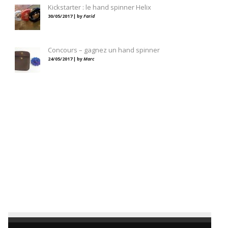
Kickstarter : le hand spinner Helix
30/05/2017 | by
Farid
Concours – gagnez un hand spinner
24/05/2017 | by
Marc