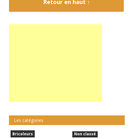
Retour en haut ↑
Les catégories
Bricoleurs
Non classé