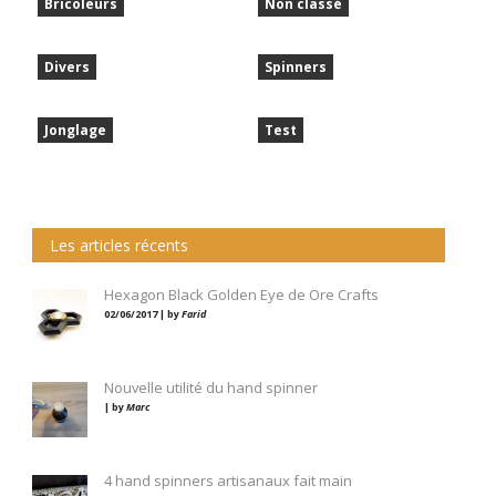
Bricoleurs
Non classé
Divers
Spinners
Jonglage
Test
Les articles récents
Hexagon Black Golden Eye de Ore Crafts
02/06/2017 | by
Farid
Nouvelle utilité du hand spinner
| by
Marc
4 hand spinners artisanaux fait main