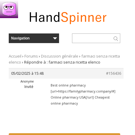
Accueil
›
Forums
›
Discussion générale
›
farmaci senza ricetta
elenco
›
Répondre à : farmaci senza ricetta elenco
05/02/2025 à 15:48
#156436
Anonyme
Best online pharmacy
Invité
[url=https://familypharmacy.company/#]
Online pharmacy USA[/url] Cheapest
online pharmacy