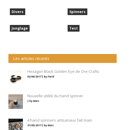
Divers
Spinners
Jonglage
Test
Les articles récents
Hexagon Black Golden Eye de Ore Crafts
02/06/2017 | by
Farid
Nouvelle utilité du hand spinner
| by
Marc
4 hand spinners artisanaux fait main
31/05/2017 | by
Marc