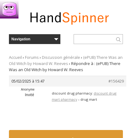
Accueil
›
Forums
›
Discussion générale
›
(ePUB) There Was an
Old Witch by Howard W. Reeves
›
Répondre à : (ePUB) There
Was an Old Witch by Howard W. Reeves
05/02/2025 à 15:47
#156429
Anonyme
discount drug pharmacy:
discount drug
Invité
mart pharmacy
– drug mart