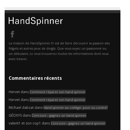
La mission de HandSpinner.fr est de faire découvrir la passion des
fidgets et autres jeux de doigts. Que vous soyez un passionné ou
un débutant, ici vous trouverez toutes les informations dont vous
avez besoin.
Commentaires récents
Hervet
dans
Comment réparer son hand spinner
Hervet
dans
Comment réparer son hand spinner
Michael dabzat
dans
Hand spinner au collège: pour ou contre?
GÉOXYS
dans
Concours – gagnez un hand spinner
valent1 et son cop1
dans
Concours – gagnez un hand spinner