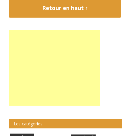
Retour en haut ↑
Les catégories