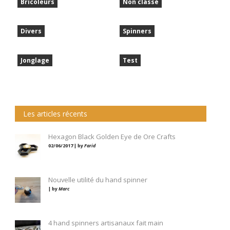
Bricoleurs
Non classé
Divers
Spinners
Jonglage
Test
Les articles récents
Hexagon Black Golden Eye de Ore Crafts
02/06/2017 | by
Farid
Nouvelle utilité du hand spinner
| by
Marc
4 hand spinners artisanaux fait main