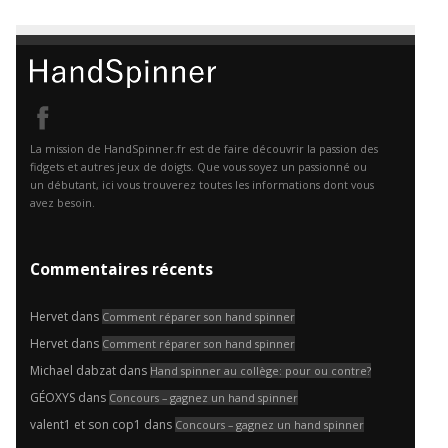
La mission de HandSpinner.fr est de faire découvrir la passion des
fidgets et autres jeux de doigts. Que vous soyez un passionné ou
un débutant, ici vous trouverez toutes les informations dont vous
avez besoin.
Commentaires récents
Hervet
dans
Comment réparer son hand spinner
Hervet
dans
Comment réparer son hand spinner
Michael dabzat
dans
Hand spinner au collège: pour ou contre?
GÉOXYS
dans
Concours – gagnez un hand spinner
valent1 et son cop1
dans
Concours – gagnez un hand spinner