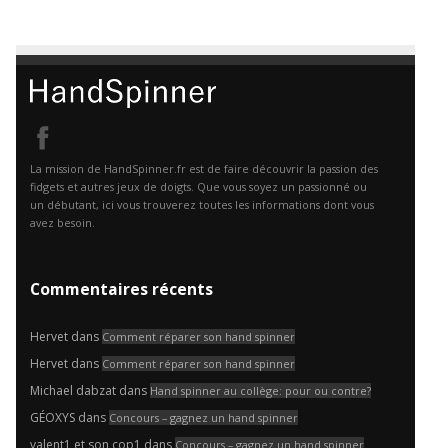
La mission de HandSpinner.fr est de faire découvrir la passion des
fidgets et autres jeux de doigts. Que vous soyez un passionné ou
un débutant, ici vous trouverez toutes les informations dont vous
avez besoin.
Commentaires récents
Hervet
dans
Comment réparer son hand spinner
Hervet
dans
Comment réparer son hand spinner
Michael dabzat
dans
Hand spinner au collège: pour ou contre?
GÉOXYS
dans
Concours – gagnez un hand spinner
valent1 et son cop1
dans
Concours – gagnez un hand spinner