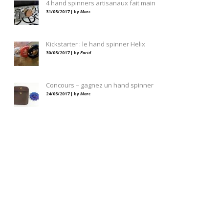
4 hand spinners artisanaux fait main
31/05/2017 | by
Marc
Kickstarter : le hand spinner Helix
30/05/2017 | by
Farid
Concours – gagnez un hand spinner
24/05/2017 | by
Marc