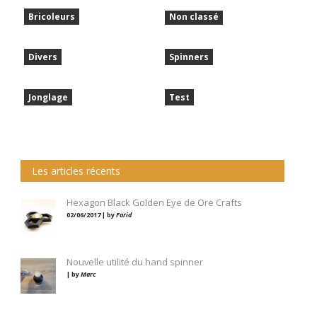
Bricoleurs
Non classé
Divers
Spinners
Jonglage
Test
Les articles récents
Hexagon Black Golden Eye de Ore Crafts
02/06/2017 | by
Farid
Nouvelle utilité du hand spinner
| by
Marc