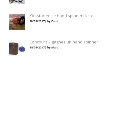
Kickstarter : le hand spinner Helix
30/05/2017 | by
Farid
Concours – gagnez un hand spinner
24/05/2017 | by
Marc