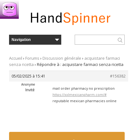
Accueil
›
Forums
›
Discussion générale
›
acquistare farmaci
senza ricetta
›
Répondre à : acquistare farmaci senza ricetta
05/02/2025 à 15:41
#156382
Anonyme
mail order pharmacy no prescription
Invité
https://xxlmexicanpharm.com/#
reputable mexican pharmacies online