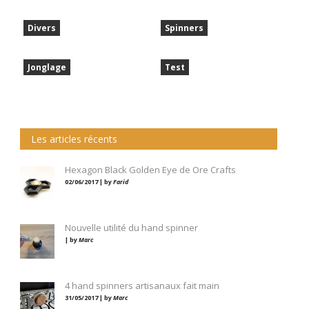
Divers
Spinners
Jonglage
Test
Les articles récents
Hexagon Black Golden Eye de Ore Crafts
02/06/2017 | by
Farid
Nouvelle utilité du hand spinner
| by
Marc
4 hand spinners artisanaux fait main
31/05/2017 | by
Marc