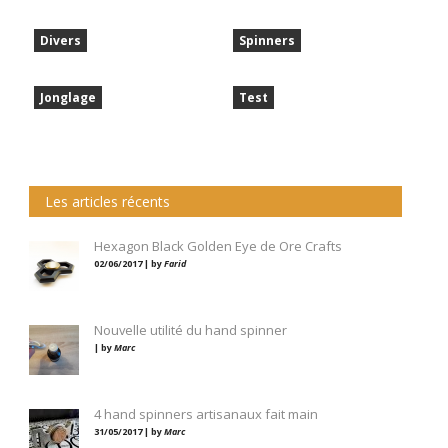
Divers
Spinners
Jonglage
Test
Les articles récents
Hexagon Black Golden Eye de Ore Crafts
02/06/2017 | by
Farid
Nouvelle utilité du hand spinner
| by
Marc
4 hand spinners artisanaux fait main
31/05/2017 | by
Marc