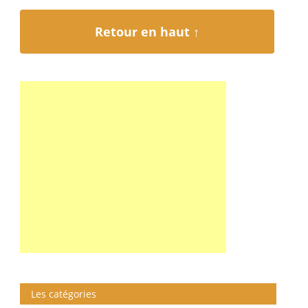
Retour en haut ↑
Les catégories