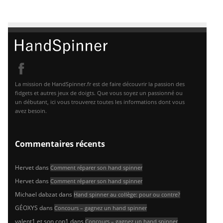
La mission de HandSpinner.fr est de faire découvrir la passion des
fidgets et autres jeux de doigts. Que vous soyez un passionné ou
un débutant, ici vous trouverez toutes les informations dont vous
avez besoin.
Commentaires récents
Hervet
dans
Comment réparer son hand spinner
Hervet
dans
Comment réparer son hand spinner
Michael dabzat
dans
Hand spinner au collège: pour ou contre?
GÉOXYS
dans
Concours – gagnez un hand spinner
valent1 et son cop1
dans
Concours – gagnez un hand spinner