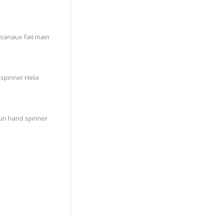
isanaux fait main
 spinner Helix
un hand spinner