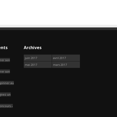
ents
Archives
juin 2017
avril 2017
rer son
mai 2017
mars 2017
rer son
spinner au
agnez un
oncours –