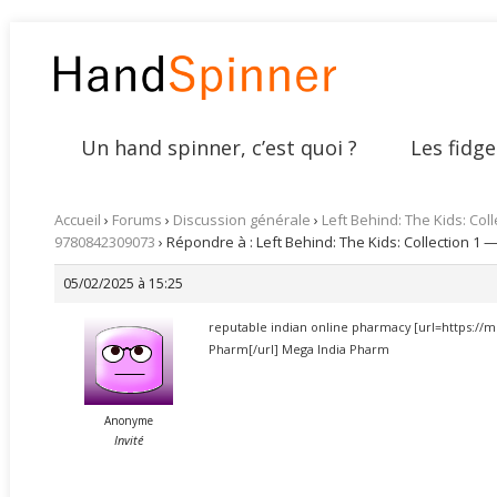
Un hand spinner, c’est quoi ?
Les fidge
Accueil
›
Forums
›
Discussion générale
›
Left Behind: The Kids: Co
9780842309073
›
Répondre à : Left Behind: The Kids: Collection 
05/02/2025 à 15:25
reputable indian online pharmacy [url=https:/
Pharm[/url] Mega India Pharm
Anonyme
Invité