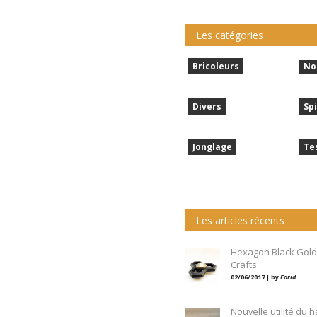
Les catégories
Bricoleurs
No
Divers
Sp
Jonglage
Te
Les articles récents
Hexagon Black Gold
Crafts
02/06/2017 | by
Farid
Nouvelle utilité du 