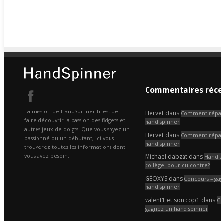
Commentaires réc
La mission de HandSpinner.fr est de
Hervet
dans
Comment répa
faire découvrir la passion des fidgets et
hand spinner
autres jeux de doigts. Que vous soyez un
Hervet
dans
Comment répa
passionné ou un débutant, ici vous
hand spinner
trouverez toutes les informations dont
vous avez besoin.
Michael dabzat
dans
Hand 
collège: pour ou contre?
GÉOXYS
dans
Concours – g
hand spinner
valent1 et son cop1
dans
C
gagnez un hand spinner