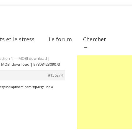
ts et le stress
Le forum
Chercher
→
llection 1 — MOBI download |
1 — MOBI download | 9780842309073
#156274
/megaindiapharm.com/#]Mega India