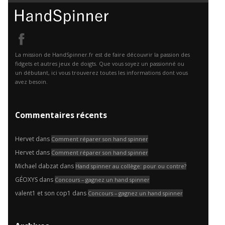
La mission de HandSpinner.fr est de faire découvrir la passion des
fidgets et autres jeux de doigts. Que vous soyez un passionné ou
un débutant, ici vous trouverez toutes les informations dont vous
avez besoin.
Commentaires récents
Hervet
dans
Comment réparer son hand spinner
Hervet
dans
Comment réparer son hand spinner
Michael dabzat
dans
Hand spinner au collège: pour ou contre?
GÉOXYS
dans
Concours – gagnez un hand spinner
valent1 et son cop1
dans
Concours – gagnez un hand spinner