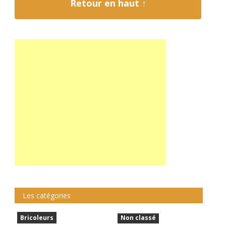
Retour en haut ↑
Les catégories
Bricoleurs
Non classé