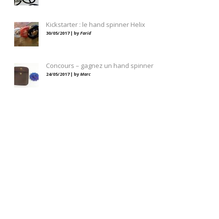
Kickstarter : le hand spinner Helix
30/05/2017 | by
Farid
Concours – gagnez un hand spinner
24/05/2017 | by
Marc