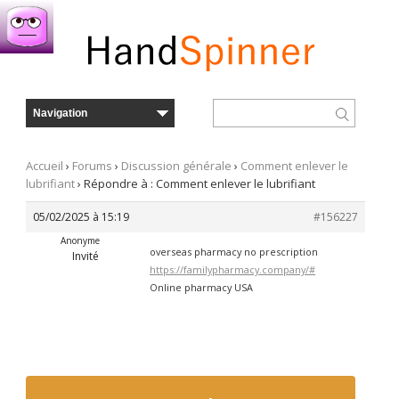
Accueil
›
Forums
›
Discussion générale
›
Comment enlever le
lubrifiant
›
Répondre à : Comment enlever le lubrifiant
05/02/2025 à 15:19
#156227
Anonyme
overseas pharmacy no prescription
Invité
https://familypharmacy.company/#
Online pharmacy USA