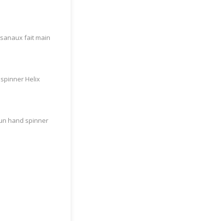
isanaux fait main
 spinner Helix
un hand spinner