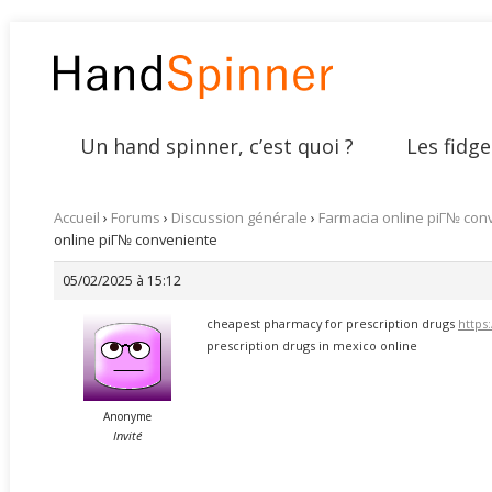
Un hand spinner, c’est quoi ?
Les fidge
Accueil
›
Forums
›
Discussion générale
›
Farmacia online piГ№ con
online piГ№ conveniente
05/02/2025 à 15:12
cheapest pharmacy for prescription drugs
https
prescription drugs in mexico online
Anonyme
Invité