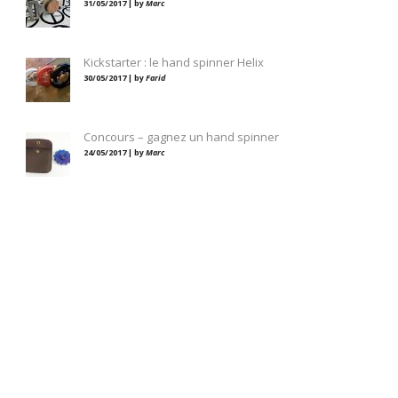
31/05/2017 | by
Marc
Kickstarter : le hand spinner Helix
30/05/2017 | by
Farid
Concours – gagnez un hand spinner
24/05/2017 | by
Marc