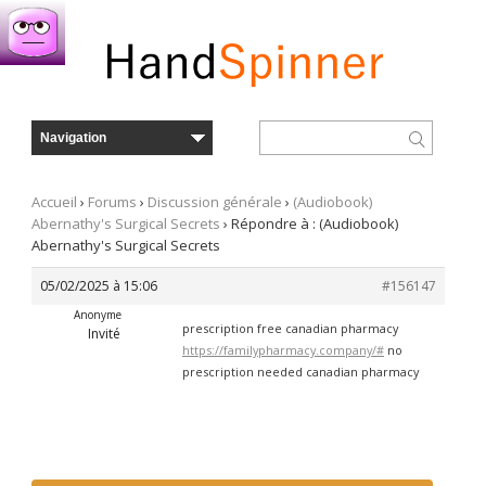
Accueil
›
Forums
›
Discussion générale
›
(Audiobook)
Abernathy's Surgical Secrets
›
Répondre à : (Audiobook)
Abernathy's Surgical Secrets
05/02/2025 à 15:06
#156147
Anonyme
prescription free canadian pharmacy
Invité
https://familypharmacy.company/#
no
prescription needed canadian pharmacy