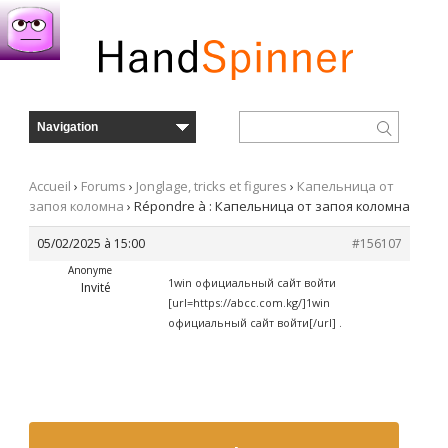
Accueil
›
Forums
›
Jonglage, tricks et figures
›
Капельница от
запоя коломна
›
Répondre à : Капельница от запоя коломна
05/02/2025 à 15:00
#156107
Anonyme
1win официальный сайт войти
Invité
[url=https://abcc.com.kg/]1win
официальный сайт войти[/url] .