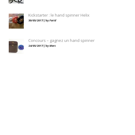
Kickstarter : le hand spinner Helix
30/05/2017 | by
Farid
Concours – gagnez un hand spinner
24/05/2017 | by
Marc