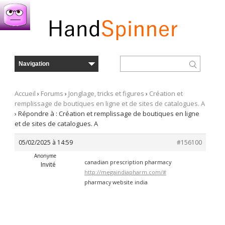
Accueil
›
Forums
›
Jonglage, tricks et figures
›
Création et
remplissage de boutiques en ligne et de sites de catalogues. A
›
Répondre à : Création et remplissage de boutiques en ligne
et de sites de catalogues. A
05/02/2025 à 14:59
#156100
Anonyme
canadian prescription pharmacy
Invité
http://megaindiapharm.com/#
pharmacy website india